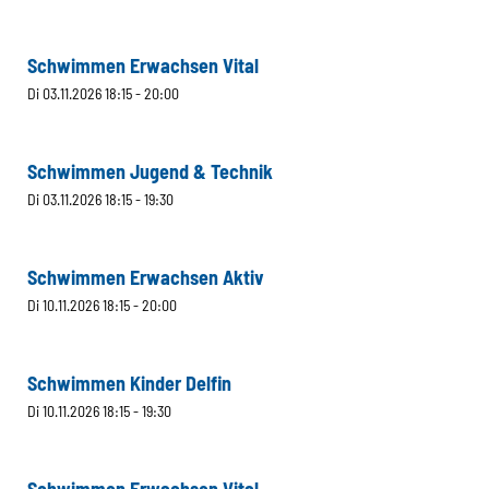
Schwimmen Erwachsen Vital
Di 03.11.2026 18:15 - 20:00
Schwimmen Jugend & Technik
Di 03.11.2026 18:15 - 19:30
Schwimmen Erwachsen Aktiv
Di 10.11.2026 18:15 - 20:00
Schwimmen Kinder Delfin
Di 10.11.2026 18:15 - 19:30