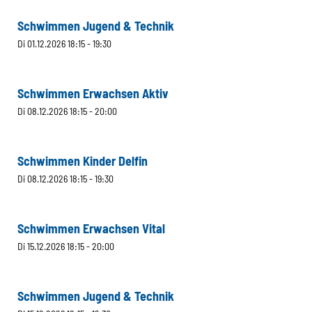
Schwimmen Jugend & Technik
Di 01.12.2026 18:15 - 19:30
Schwimmen Erwachsen Aktiv
Di 08.12.2026 18:15 - 20:00
Schwimmen Kinder Delfin
Di 08.12.2026 18:15 - 19:30
Schwimmen Erwachsen Vital
Di 15.12.2026 18:15 - 20:00
Schwimmen Jugend & Technik