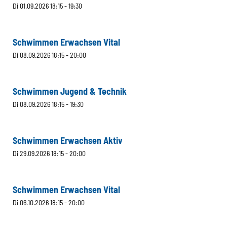
Di 01.09.2026 18:15 - 19:30
Schwimmen Erwachsen Vital
Di 08.09.2026 18:15 - 20:00
Schwimmen Jugend & Technik
Di 08.09.2026 18:15 - 19:30
Schwimmen Erwachsen Aktiv
Di 29.09.2026 18:15 - 20:00
Schwimmen Erwachsen Vital
Di 06.10.2026 18:15 - 20:00