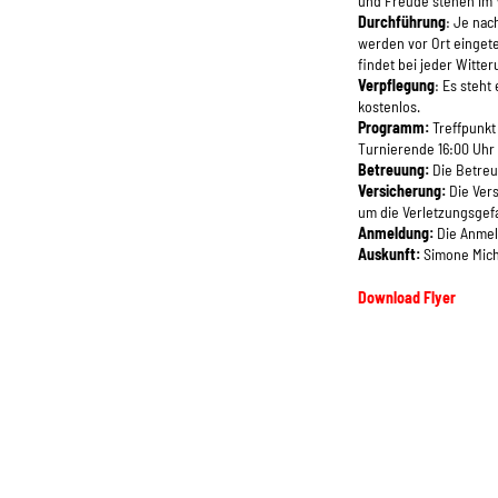
und Freude stehen im 
Durchführung
: Je nac
werden vor Ort eingetei
findet bei jeder Witteru
Verpflegung
: Es steht
kostenlos.
Programm:
Treffpunkt
Turnierende 16:00 Uhr
Betreuung:
Die Betreu
Versicherung:
Die Vers
um die Verletzungsgefa
Anmeldung:
Die Anmeld
Auskunft:
Simone Michl
Download Flyer