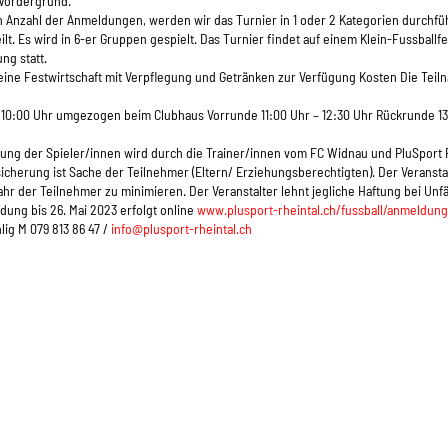
Vordergrund.
h Anzahl der Anmeldungen, werden wir das Turnier in 1 oder 2 Kategorien durchf
lt. Es wird in 6-er Gruppen gespielt. Das Turnier findet auf einem Klein-Fussballfel
ng statt.
 eine Festwirtschaft mit Verpflegung und Getränken zur Verfügung Kosten Die Teil
 10:00 Uhr umgezogen beim Clubhaus Vorrunde 11:00 Uhr – 12:30 Uhr Rückrunde 13:
ung der Spieler/innen wird durch die Trainer/innen vom FC Widnau und PluSport R
icherung ist Sache der Teilnehmer (Eltern/ Erziehungsberechtigten). Der Veransta
hr der Teilnehmer zu minimieren. Der Veranstalter lehnt jegliche Haftung bei Unfä
ung bis 26. Mai 2023 erfolgt online
www.plusport-rheintal.ch/fussball/anmeldung
ig M 079 813 86 47 /
info@plusport-rheintal.ch