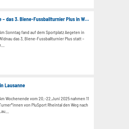
Ein Tag voller Fussballfreude – das 3. Biene-Fussballturnier Plus in Widnau
Am Sonntag fand auf dem Sportplatz Aegeten in
Widnau das 3. Biene-Fussballturnier Plus statt –
e...
 in Lausanne
Am Wochenende vom 20.-22.Juni 2025 nahmen 11
Turner*innen von PluSport Rheintal den Weg nach
Lau...