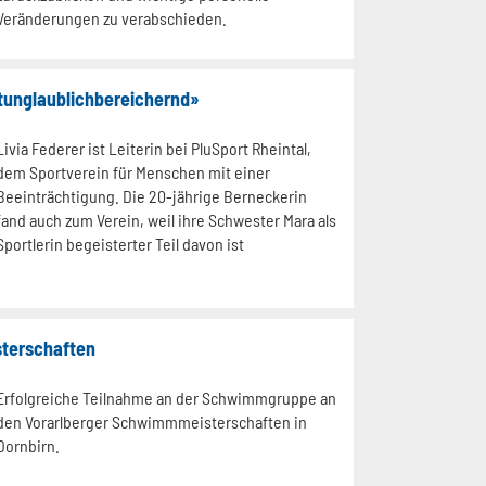
Veränderungen zu verabschieden.
istunglaublichbereichernd»
Livia Federer ist Leiterin bei PluSport Rheintal,
dem Sportverein für Menschen mit einer
Beeinträchtigung. Die 20-jährige Berneckerin
fand auch zum Verein, weil ihre Schwester Mara als
Sportlerin begeisterter Teil davon ist
terschaften
Erfolgreiche Teilnahme an der Schwimmgruppe an
den Vorarlberger Schwimmmeisterschaften in
Dornbirn.