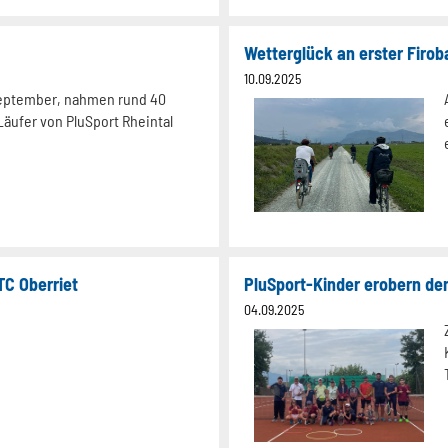
Wetterglück an erster Firob
10.09.2025
eptember, nahmen rund 40
äufer von PluSport Rheintal
TC Oberriet
PluSport-Kinder erobern den
04.09.2025