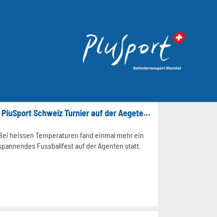
4. Biene Bank Turnier und 2. PluSport Schweiz Turnier auf der Aegeten in Widnau
Bei heissen Temperaturen fand einmal mehr ein
spannendes Fussballfest auf der Agenten statt.